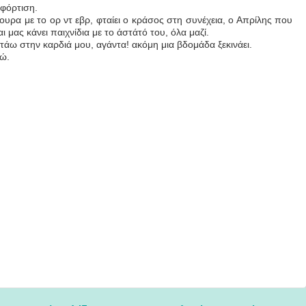
 φόρτιση.
ίπουρα με το ορ ντ εβρ, φταίει ο κράσος στη συνέχεια, ο Απρίλης που
αι μας κάνει παιχνίδια με το άστάτό του, όλα μαζί.
τάω στην καρδιά μου, αγάντα! ακόμη μια βδομάδα ξεκινάει.
ώ.