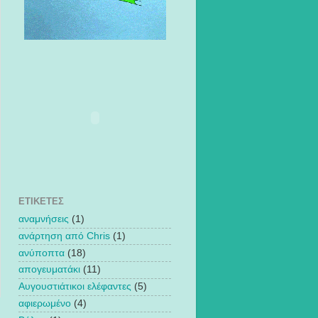
ΕΤΙΚΈΤΕΣ
αναμνήσεις
(1)
ανάρτηση από Chris
(1)
ανύποπτα
(18)
απογευματάκι
(11)
Αυγουστιάτικοι ελέφαντες
(5)
αφιερωμένο
(4)