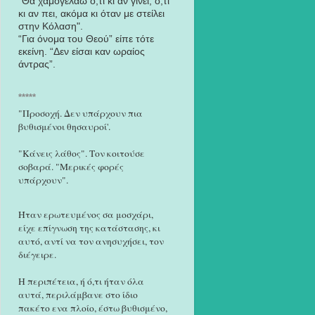
"Θα χαμογελάω ό,τι κι αν γίνει, ό,τι
κι αν πει, ακόμα κι όταν με στείλει
στην Κόλαση".
“Για όνομα του Θεού” είπε τότε
εκείνη. “Δεν είσαι καν ωραίος
άντρας”.
*****
"Προσοχή. Δεν υπάρχουν πια
βυθισμένοι θησαυροί'.
"Κάνεις λάθος". Τον κοιτούσε
σοβαρά. "Μερικές φορές
υπάρχουν".
Ήταν ερωτευμένος σα μοσχάρι,
είχε επίγνωση της κατάστασης, κι
αυτό, αντί να τον ανησυχήσει, τον
διέγειρε.
Η περιπέτεια, ή ό,τι ήταν όλα
αυτά, περιλάμβανε στο ίδιο
πακέτο ενα πλοίο, έστω βυθισμένο,