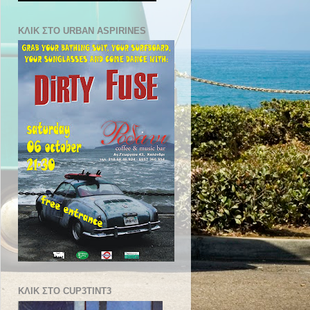
ΚΛΙΚ ΣΤΟ URBAN ASPIRINES
ΚΛΙΚ ΣΤΟ CUP3TINT3