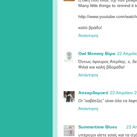
η δική σου είναι, όχι των ρυθμ
Many little things to remind it t
http://www.youtube.com/watc
καλό βράδυ!
Απάντηση
Owl Mommy Βέρα
22 Απριλίο
Όντως άγουρος Απρίλης..ε, δε
Φιλιά και καλή βδομάδα!
Απάντηση
Ασκαρδαμυκτί
22 Απριλίου 2
Οι "καβάτζες" είναι όλα τα λεφτ
Απάντηση
Summertime Blues
23 Απ
υπέροχοι είστε εσείς και τα σχ