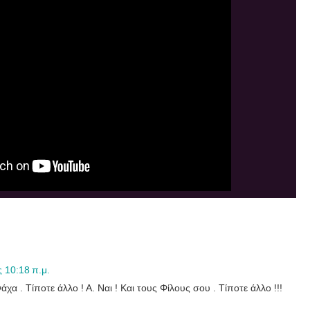
 10:18 π.μ.
χα . Τίποτε άλλο ! Α. Ναι ! Και τους Φίλους σου . Τίποτε άλλο !!!