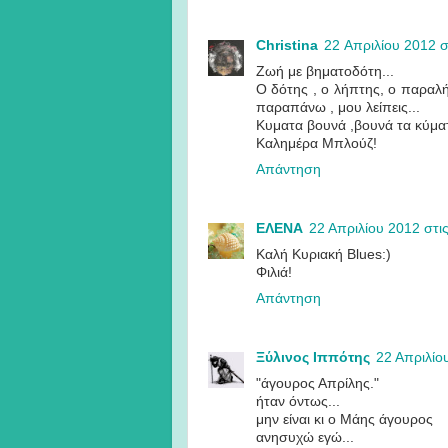
Christina
22 Απριλίου 2012 στ
Ζωή με βηματοδότη...
Ο δότης , ο λήπτης, ο παραλή
παραπάνω , μου λείπεις...
Κυματα βουνά ,βουνά τα κύματα
Καλημέρα Μπλούζ!
Απάντηση
ΕΛΕΝΑ
22 Απριλίου 2012 στις
Καλή Κυριακή Blues:)
Φιλιά!
Απάντηση
Ξύλινος Ιππότης
22 Απριλίου
"άγουρος Απρίλης."
ήταν όντως...
μην είναι κι ο Μάης άγουρος
ανησυχώ εγώ...