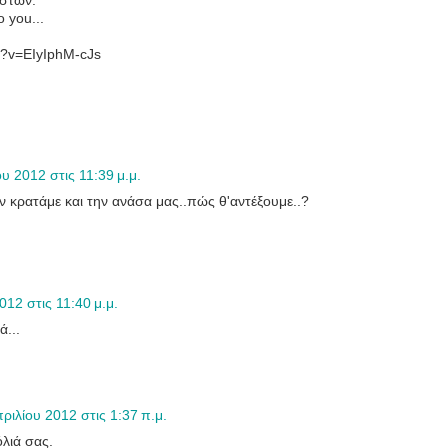
ιστών.
o you...
h?v=EIyIphM-cJs
υ 2012 στις 11:39 μ.μ.
ν κρατάμε και την ανάσα μας..πώς θ'αντέξουμε..?
012 στις 11:40 μ.μ.
ά...
ριλίου 2012 στις 1:37 π.μ.
όλιά σας.