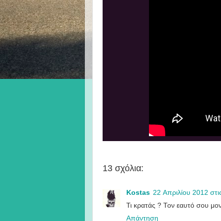
13 σχόλια:
Kostas
22 Απριλίου 2012 στις
Τι κρατάς ? Τον εαυτό σου μονά
Απάντηση